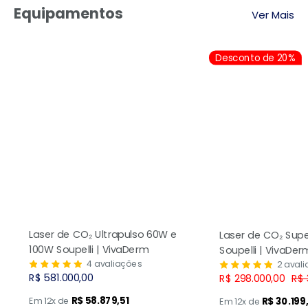
Equipamentos
Ver Mais
Desconto de 20%
Laser de CO₂ Ultrapulso 60W e
Laser de CO₂ Sup
100W Soupelli | VivaDerm
Soupelli | VivaDer
4 avaliações
2 aval
Preço
R$ 581.000,00
Preço
Pre
R$ 298.000,00
R$ 
promocional
promocional
nor
R$ 58.879,51
Em 12x de
R$ 30.199
Em 12x de