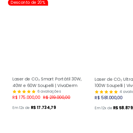
Desconto de 20%
Laser de CO₂ Smart Portátil 30W,
Laser de CO₂ Ultr
40W e 60W Soupelli | VivaDerm
100W Soupelli | V
6 avaliações
4 aval
Preço
Preço
R$ 175.000,00
R$ 219.000,00
Preço
R$ 581.000,00
promocional
normal
promocional
R$ 17.734,79
Em 12x de
R$ 58.879
Em 12x de