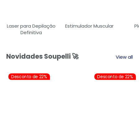
Laser para Depilação
Estimulador Muscular
P
Definitiva
Novidades Soupelli 🚀
View all
Desconto de 22%
Desconto de 22%