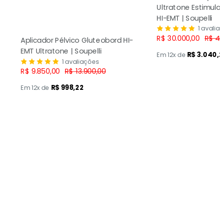
Ultratone Estimul
HI-EMT | Soupelli
1 avali
Preço
Pre
R$ 30.000,00
R$ 4
Aplicador Pélvico Gluteobord HI-
promocional
nor
EMT Ultratone | Soupelli
R$ 3.040,
Em 12x de
1 avaliações
Preço
Preço
R$ 9.850,00
R$ 13.900,00
promocional
normal
R$ 998,22
Em 12x de