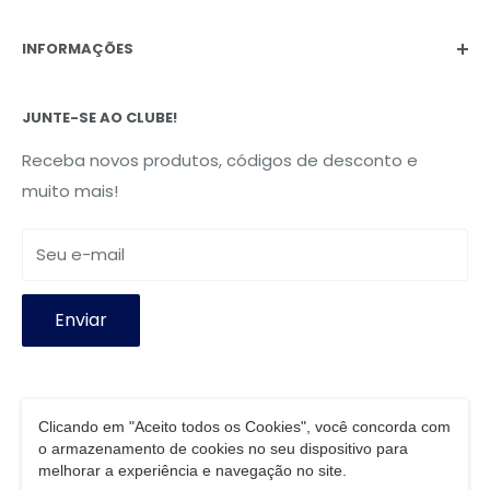
sac@soupelli.com.br
INFORMAÇÕES
(15) 98150-0115
Rua João Pessoa, 483 - Vila Jardini,
Sorocaba, SP |
Política Privacidade
CEP:
18044-050
JUNTE-SE AO CLUBE!
Termos de Uso
Política de troca e devoluções
Receba novos produtos, códigos de desconto e
muito mais!
Seu e-mail
Enviar
Siga-nos
Clicando em "Aceito todos os Cookies", você concorda com
o armazenamento de cookies no seu dispositivo para
melhorar a experiência e navegação no site.