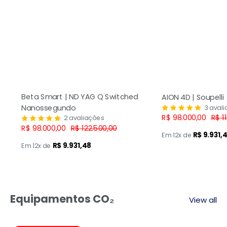
Beta Smart | ND YAG Q Switched
AION 4D | Soupelli
Nanossegundo
3 aval
Preço
Pre
R$ 98.000,00
R$ 1
2 avaliações
promocional
nor
Preço
Preço
R$ 98.000,00
R$ 122.500,00
promocional
normal
R$ 9.931,
Em 12x de
R$ 9.931,48
Em 12x de
Equipamentos CO₂
View all