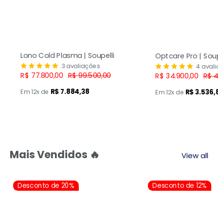
Lono Cold Plasma | Soupelli
Optcare Pro | Soup
3 avaliações
4 aval
Preço
Preço
R$ 77.800,00
R$ 99.500,00
Preço
Pre
R$ 34.900,00
R$ 4
promocional
normal
promocional
nor
R$ 7.884,38
Em 12x de
R$ 3.536,
Em 12x de
Mais Vendidos 🔥
View all
Desconto de 20%
Desconto de 12%