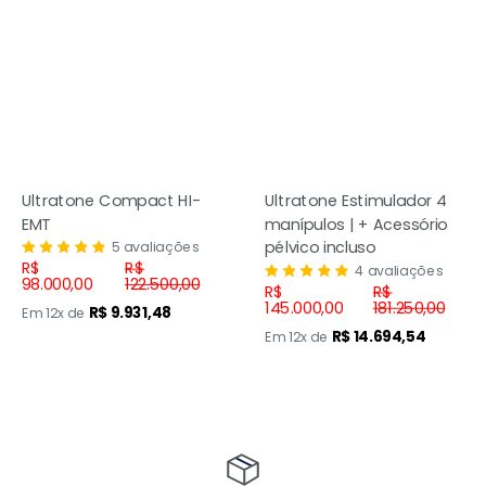
Ultratone Compact HI-
Ultratone Estimulador 4
EMT
manípulos | + Acessório
pélvico incluso
5 avaliações
Preço
Preço
R$
R$
4 avaliações
promocional
normal
98.000,00
122.500,00
Preço
Preço
R$
R$
promocional
normal
145.000,00
181.250,00
R$ 9.931,48
Em 12x de
R$ 14.694,54
Em 12x de