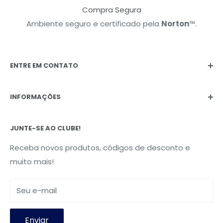
Compra Segura
Ambiente seguro e certificado pela
Norton
™.
ENTRE EM CONTATO
sac@soupelli.com.br
INFORMAÇÕES
(15) 98150-0115
Rua João Pessoa, 483 - Vila Jardini,
Sorocaba, SP |
Política Privacidade
CEP:
18044-050
JUNTE-SE AO CLUBE!
Termos de Uso
Política de troca e devoluções
Receba novos produtos, códigos de desconto e
muito mais!
Seu e-mail
Enviar