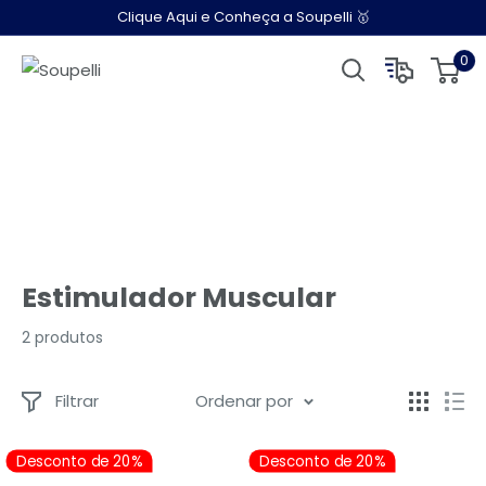
Pular
Clique Aqui e Conheça a Soupelli 🥇
para
0
Soupelli
o
conteúdo
Estimulador Muscular
2 produtos
Filtrar
Ordenar por
Desconto de 20%
Desconto de 20%